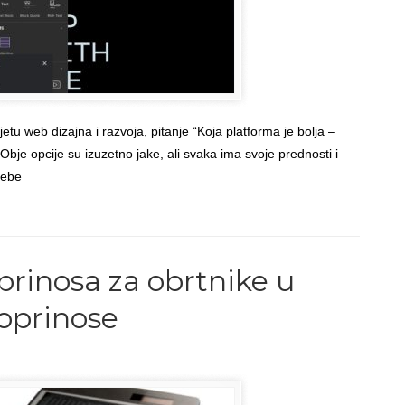
tu web dizajna i razvoja, pitanje “Koja platforma je bolja –
bje opcije su izuzetno jake, ali svaka ima svoje prednosti i
rebe
Back to Top
prinosa za obrtnike u
doprinose