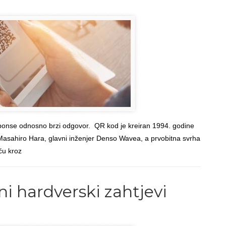
onse odnosno brzi odgovor. QR kod je kreiran 1994. godine
Masahiro Hara, glavni inženjer Denso Wavea, a prvobitna svrha
eću kroz
Read more
→
Back to Top
i hardverski zahtjevi