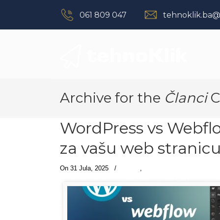
061 809 047
tehnoklik.ba
Navigation
Archive for the
Članci
C
WordPress vs Webflow
za vašu web stranic
On 31 Jula, 2025
/
Članci
,
Web dizajn