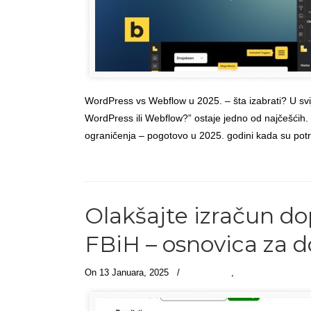
WordPress vs Webflow u 2025. – šta izabrati? U svije
WordPress ili Webflow?” ostaje jedno od najčešćih. O
ograničenja – pogotovo u 2025. godini kada su pot
Read more
→
Olakšajte izračun do
FBiH – osnovica za 
On 13 Januara, 2025
/
IT podrška
,
Članci