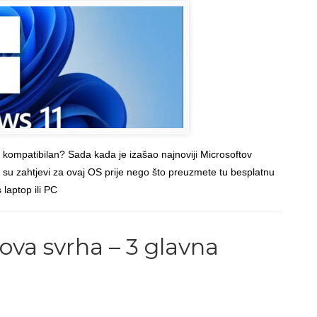
r kompatibilan? Sada kada je izašao najnoviji Microsoftov
 su zahtjevi za ovaj OS prije nego što preuzmete tu besplatnu
laptop ili PC
Read more
→
Back to Top
ova svrha – 3 glavna