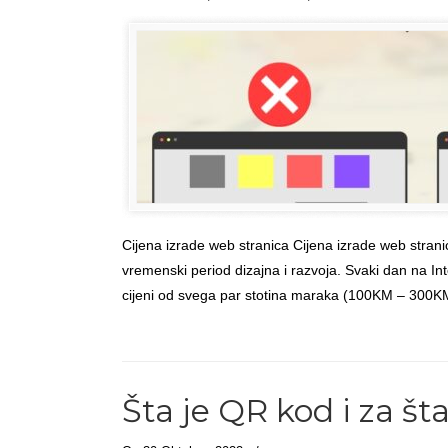
Cijena izrade web stranica Cijena izrade web stranica
vremenski period dizajna i razvoja. Svaki dan na I
cijeni od svega par stotina maraka (100KM – 300K
Read more
→
Šta je QR kod i za št