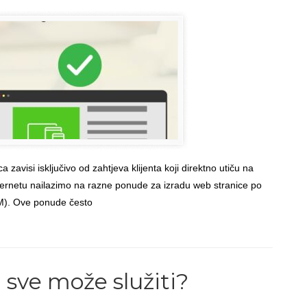
 zavisi isključivo od zahtjeva klijenta koji direktno utiču na
nternetu nailazimo na razne ponude za izradu web stranice po
M). Ove ponude često
Back to Top
a sve može služiti?