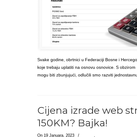
Svake godine, obrtnici u Federaciji Bosne i Herceg
koje trebaju uplatiti na osnovu osnovice. S obzirom
mogu biti zbunjujući, odlučili smo razviti jednostavn
Read more
→
Cijena izrade web st
150KM? Bajka!
On 19 Januara, 2023
/
Članci
,
Web dizajn