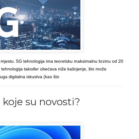
te mjestu. 5G tehnologija ima teoretsku maksimalnu brzinu od 20
tehnologija također obećava niže kašnjenje, što može
ruga digitalna iskustva (kao što
Read more
→
Back to Top
 koje su novosti?