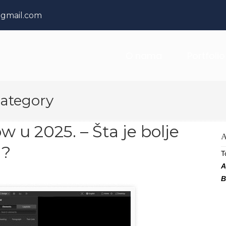
@gmail.com
O nama
Portfolio
ategory
 u 2025. – Šta je bolje
A
u?
T
A
B