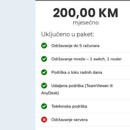
200,00 KM
mjesečno
Uključeno u paket:
Održavanje do 5 računara
Održavanje mreže – 1 switch, 1 router
Podrška u toku radnih dana
Udaljena podrška (TeamViewer ili
AnyDesk)
Telefonska podrška
Održavanje servera