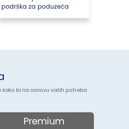
podrška za poduzeća
a
e kako bi na osnovu vaših potreba
Premium