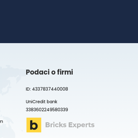
Podaci o firmi
ID: 4337837440008
UniCredit bank
3383602249580339
om