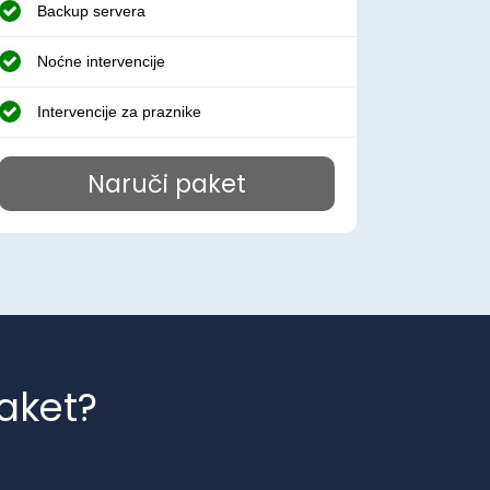
Backup servera
Noćne intervencije
Intervencije za praznike
Naruči paket
aket?