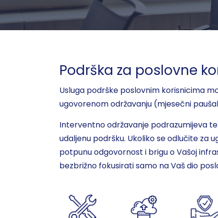
Podrška za poslovne kor
Usluga podrške poslovnim korisnicima može
ugovorenom održavanju (mjesečni paušal
Interventno održavanje podrazumijeva ter
udaljenu podršku. Ukoliko se odlučite za
potpunu odgovornost i brigu o Vašoj infra
bezbrižno fokusirati samo na Vaš dio posl