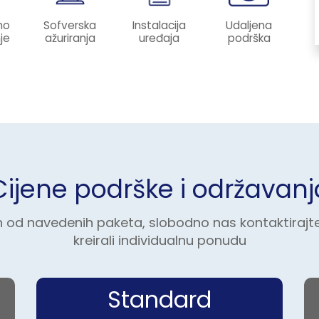
no
Sofverska
Instalacija
Udaljena
je
ažuriranja
uređaja
podrška
Cijene podrške i održavanj
 od navedenih paketa, slobodno nas kontaktirajt
kreirali individualnu ponudu
Standard