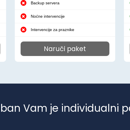
Backup servera
Noćne intervencije
Intervencije za praznike
Naruči paket
eban Vam je individualni p