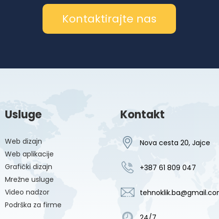
Kontaktirajte nas
Usluge
Kontakt
Web dizajn
Nova cesta 20, Jajce
Web aplikacije
Grafički dizajn
+387 61 809 047
Mrežne usluge
Video nadzor
tehnoklik.ba@gmail.c
Podrška za firme
24/7