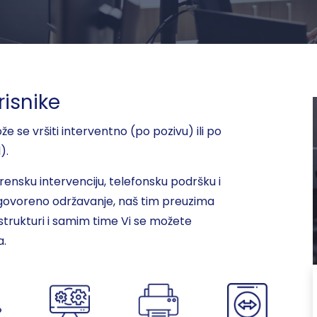
isnike
 se vršiti interventno (po pozivu) ili po
).
ensku intervenciju, telefonsku podršku i
 ugovoreno održavanje, naš tim preuzima
strukturi i samim time Vi se možete
a.