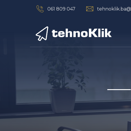
061 809 047
tehnoklik.ba
Navigation