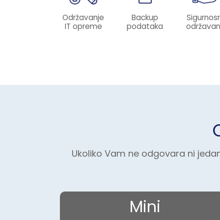
Održavanje
Backup
Sigurnos
IT opreme
podataka
održavan
Ukoliko Vam ne odgovara ni jedan
Mini