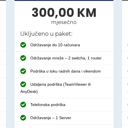
300,00 KM
mjesečno
Uključeno u paket:
Održavanje do 10 računara
Održavanje mreže – 2 switcha, 1 router
Podrška u toku radnih dana i vikendom
Udaljena podrška (TeamViewer ili
AnyDesk)
Telefonska podrška
Održavanje – 1 Server