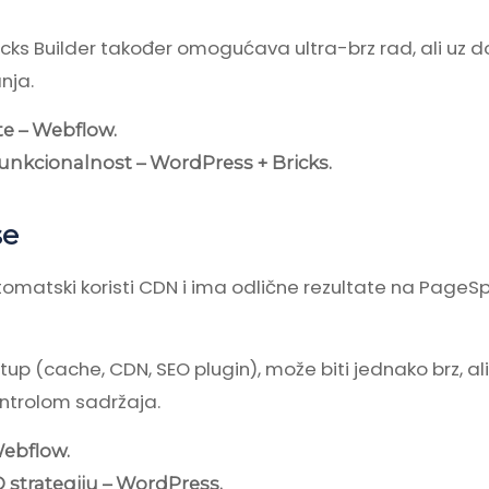
cks Builder također omogućava ultra-brz rad, ali uz 
nja.
te – Webflow.
unkcionalnost – WordPress + Bricks.
se
tomatski koristi CDN i ima odlične rezultate na PageS
setup (cache, CDN, SEO plugin), može biti jednako brz, a
ontrolom sadržaja.
Webflow.
O strategiju – WordPress.