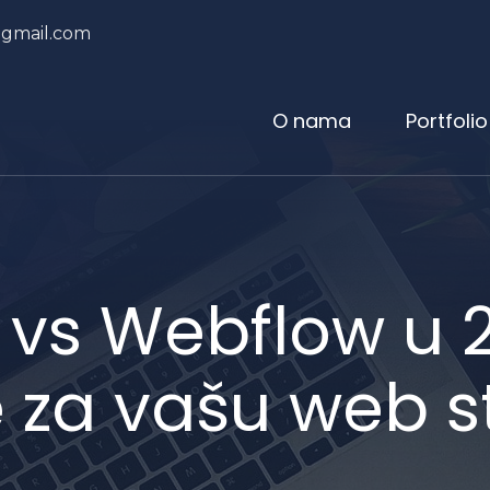
@gmail.com
O nama
Portfolio
vs Webflow u 2
je za vašu web s