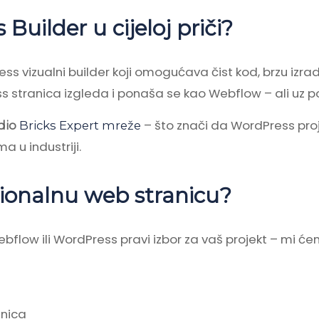
 Builder u cijeloj priči?
s vizualni builder koji omogućava čist kod, brzu izradu
tranica izgleda i ponaša se kao Webflow – ali uz p
– što znači da WordPress pro
dio
Bricks Expert mreže
 u industriji.
sionalnu web stranicu?
 Webflow ili WordPress pravi izbor za vaš projekt – mi ć
anica