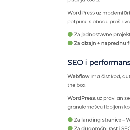
uz moderni Bri
WordPress
potpunu slobodu proširiva
Za jednostavne projek
Za dizajn + naprednu f
SEO i performan
ima čist kod, au
Webflow
the box.
, uz pravilan 
WordPress
granularnošću i boljom k
Za landing stranice – 
Za dugoročni rast i SE