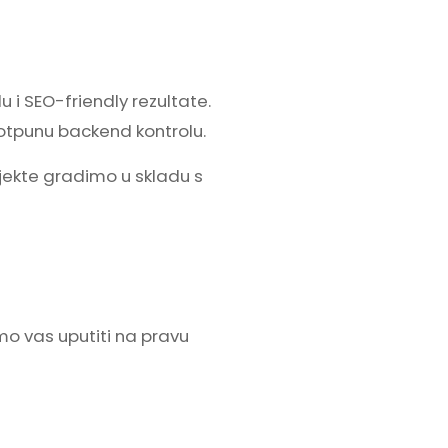
 i SEO-friendly rezultate.
otpunu backend kontrolu.
jekte gradimo u skladu s
emo vas uputiti na pravu