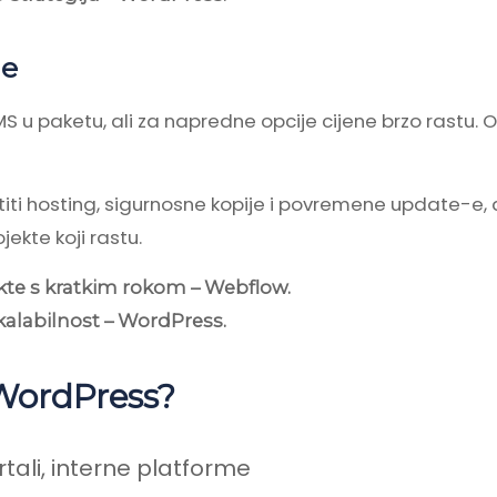
je
MS u paketu, ali za napredne opcije cijene brzo rastu.
titi hosting, sigurnosne kopije i povremene update-e, 
jekte koji rastu.
kte s kratkim rokom – Webflow.
skalabilnost – WordPress.
 WordPress?
rtali, interne platforme