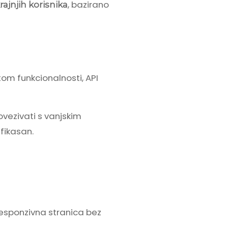
, bazirano
rajnjih korisnika
stom funkcionalnosti, API
vezivati s vanjskim
fikasan.
 responzivna stranica bez