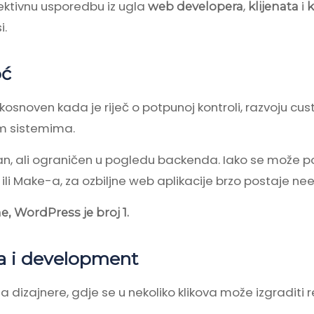
ktivnu usporedbu iz ugla
,
i
web developera
klijenata
k
i.
oć
ikosnoven kada je riječ o potpunoj kontroli, razvoju cu
m sistemima.
n, ali ograničen u pogledu backenda. Iako se može po
li Make-a, za ozbiljne web aplikacije brzo postaje nee
, WordPress je broj 1.
ja i development
za dizajnere, gdje se u nekoliko klikova može izgraditi