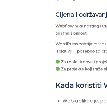
Cijena i održavan
nudi hosting i C
Webflow
ali i fleksibilnost.
zahtijeva vlas
WordPress
isplativiji – posebno za pro
Za male timove i proje
Za projekte koji traže 
Kada koristiti
Web aplikacije, po