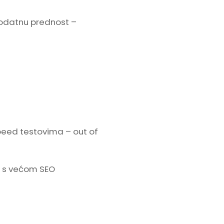
dodatnu prednost –
peed testovima – out of
li s većom SEO