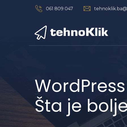
061 809 047
tehnoklik.ba
Navigation
WordPress 
Šta je bol