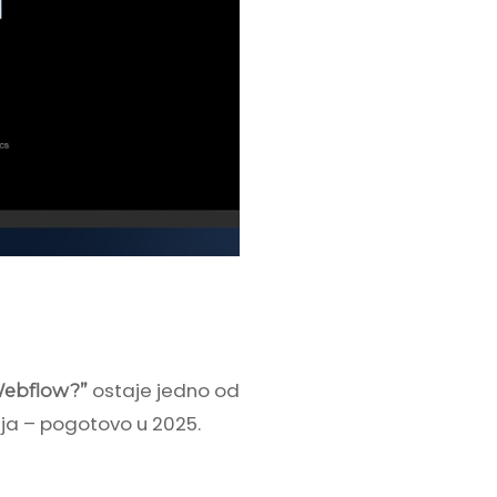
ostaje jedno od
 Webflow?”
enja – pogotovo u 2025.