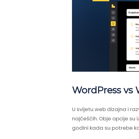
WordPress vs W
U svijetu web dizajna i raz
najčešćih. Obje opcije su 
godini kada su potrebe ko