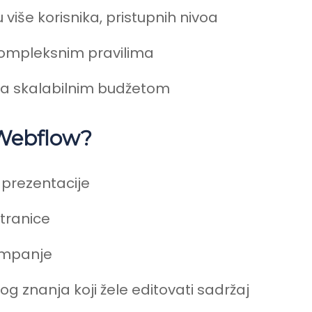
u više korisnika, pristupnih nivoa
ompleksnim pravilima
sa skalabilnim budžetom
 Webflow?
prezentacije
stranice
kampanje
kog znanja koji žele editovati sadržaj