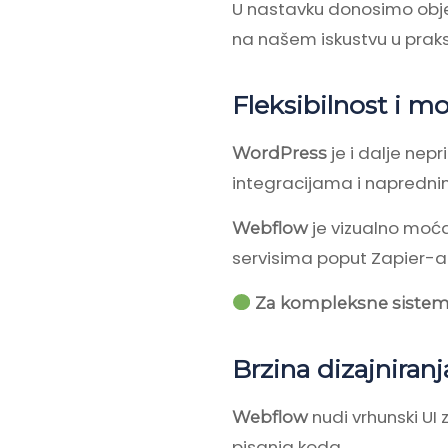
U nastavku donosimo obje
na našem iskustvu u praks
Fleksibilnost i m
je i dalje nepr
WordPress
integracijama i napredni
je vizualno moća
Webflow
servisima poput Zapier-a i
Za kompleksne sisteme
Brzina dizajniran
nudi vrhunski UI 
Webflow
pisanja koda.