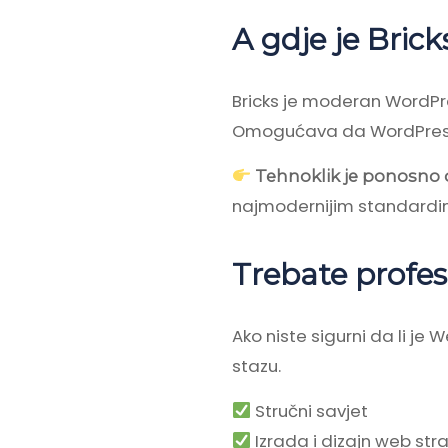
A gdje je Bricks
Bricks je moderan WordPres
Omogućava da WordPress s
Tehnoklik je ponosno 
najmodernijim standardima
Trebate profe
Ako niste sigurni da li je
stazu.
Stručni savjet
Izrada i dizajn web str