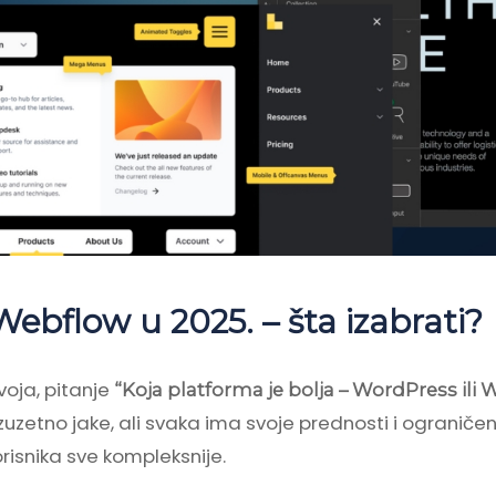
ebflow u 2025. – šta izabrati?
voja, pitanje
“Koja platforma je bolja – WordPress ili
izuzetno jake, ali svaka ima svoje prednosti i ogranič
risnika sve kompleksnije.